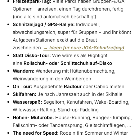
Freizeitpark-Tag:
Viele Parks haben Gruppen-/JGA-
Optionen – anreisen, einen Tag durchdrehen, fertig
(und alle sind automatisch beschäftigt).
Schnitzeljagd / GPS-Rallye:
Individuell,
abwechslungsreich, super für Gruppen – und ihr könnt
Aufgaben/Stationen exakt auf die Braut
zuschneiden.
→ Ideen für eure JGA-Schnitzeljagd
Statt Disko-Tour:
Wie wäre es als Highlight
eine
Rollschuh- oder Schlittschuhlauf-Disko
Wandern:
Wanderung mit Hüttenübernachtung,
Weinwanderung in den Weinbergen
On Tour:
Ausgedehnte
Radtour
oder Cabrio mieten
Skifahren:
Je nach Jahreszeit auch in der Skihalle
Wasserspaß:
Segeltörn, Kanufahren, Wake-Boarding,
Wildwasser-Rafting, Stand-up-Paddling
Höhen- Mutprobe:
House-Running, Bungee-Jumping,
Fallschirm- oder Tandemsprung, Gleitschirmfliegen, ...
The need for Speed:
Rodeln (im Sommer und Winter