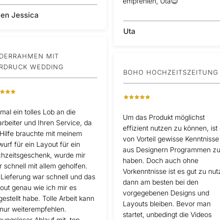
empfehlen, Uta😊
len Jessica
Uta
LDERRAHMEN MIT
RDRUCK WEDDING
BOHO HOCHZEITSZEITUNG
tmal ein tolles Lob an die
Um das Produkt möglichst
arbeiter und Ihren Service, da
effizient nutzen zu können, ist
 Hilfe brauchte mit meinem
von Vorteil gewisse Kenntnisse
wurf für ein Layout für ein
aus Designern Programmen z
hzeitsgeschenk, wurde mir
haben. Doch auch ohne
r schnell mit allem geholfen.
Vorkenntnisse ist es gut zu nut
 Lieferung war schnell und das
dann am besten bei den
out genau wie ich mir es
vorgegebenen Designs und
gestellt habe. Tolle Arbeit kann
Layouts bleiben. Bevor man
 nur weiterempfehlen.
startet, unbedingt die Videos
bungsloser Ablauf mit, top