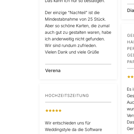
Das kann ich nur so bestätigen.
Di
Der einzige "Nachteil" ist die
Mindestabnahme von 25 Stück.
Aber so schöne Karten, die zumal
auch gut zu gestalten waren, habe
GE
ich anderweitig nicht gefunden.
HA
Wir sind rundum zufrieden.
PE
Vielen Dank und viele Grüße
GE
PA
Verena
Es 
HOCHZEITSZEITUNG
Ges
Auc
wun
Ver
Das
Wir entschieden uns für
Ger
Weddingstyle da die Software