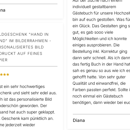
Auf der Suche nach einem
individuell gestaltbarem
ana
Gästebuch für unsere Hochzeit
bin auf euch gestoßen. Was fü
ein Glück. Das Gestalten ging 
gut, es gab sooo viele
LDGESCHENK "HAND IN
Möglichkeiten und ich konnte
ND" IM BILDERRAHMEN -
einiges ausprobieren. Die
RSONALISIERTES BILD
Bestellung inkl. Korrektur ging
DRUCKT AUF FEINES
dann sehr schnell. Als ich dan
PIER
das fertig Buch in der Hand hat
sah es genau so aus wie ich e
gehofft hatte. Von sehr guter
Qualität und einwandfrei, die
ist ein sehr hochwertiges
Farben passten perfekt. Sollte 
chenk und sieht sehr edel aus.
noch einmal ein Gästebuch
h ist das personalisierte Bild
benötigen, dann wieder bei eu
derschön geworden. Der
sand hat auch super geklappt.
 Geschenk kam pünktlich an.
Diana
ne jederzeit wieder