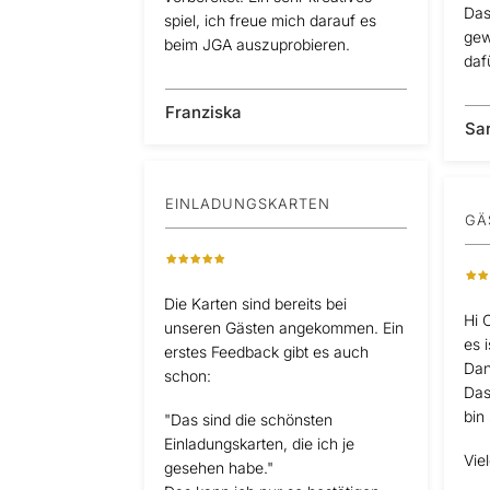
Das
spiel, ich freue mich darauf es
gew
beim JGA auszuprobieren.
daf
Franziska
Sa
EINLADUNGSKARTEN
GÄ
Die Karten sind bereits bei
Hi C
unseren Gästen angekommen. Ein
es i
erstes Feedback gibt es auch
Dan
schon:
Das
bin
"Das sind die schönsten
Einladungskarten, die ich je
Vie
gesehen habe."