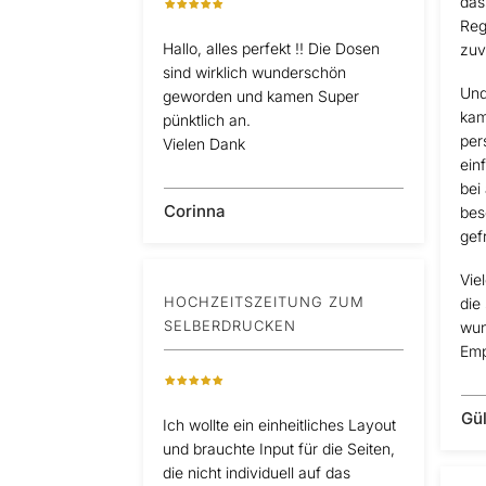
das
Reg
Hallo, alles perfekt !! Die Dosen
zuv
sind wirklich wunderschön
Und
geworden und kamen Super
kam
pünktlich an.
per
Vielen Dank
ein
bei
Corinna
bes
gef
Vie
HOCHZEITSZEITUNG ZUM
die
SELBERDRUCKEN
wun
Emp
Gü
Ich wollte ein einheitliches Layout
und brauchte Input für die Seiten,
die nicht individuell auf das