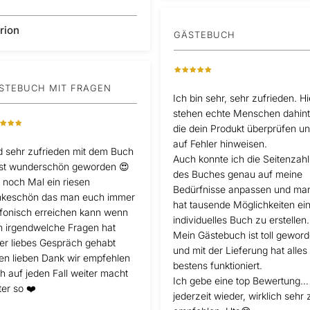
rion
GÄSTEBUCH
STEBUCH MIT FRAGEN
Ich bin sehr, sehr zufrieden. Hi
stehen echte Menschen dahint
die dein Produkt überprüfen u
auf Fehler hinweisen.
d sehr zufrieden mit dem Buch
Auch konnte ich die Seitenzahl
ist wunderschön geworden 😍
des Buches genau auf meine
 noch Mal ein riesen
Bedürfnisse anpassen und ma
keschön das man euch immer
hat tausende Möglichkeiten ei
efonisch erreichen kann wenn
individuelles Buch zu erstellen.
 irgendwelche Fragen hat
Mein Gästebuch ist toll gewor
er liebes Gespräch gehabt
und mit der Lieferung hat alles
len lieben Dank wir empfehlen
bestens funktioniert.
h auf jeden Fall weiter macht
Ich gebe eine top Bewertung…
ter so ❤️
jederzeit wieder, wirklich sehr 