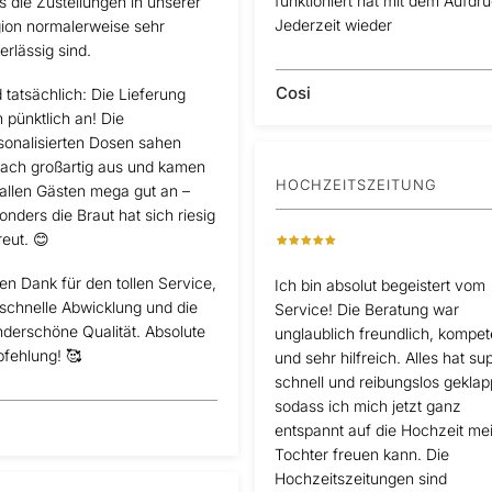
funktioniert hat mit dem Aufdru
s die Zustellungen in unserer
Jederzeit wieder
ion normalerweise sehr
erlässig sind.
Cosi
 tatsächlich: Die Lieferung
 pünktlich an! Die
sonalisierten Dosen sahen
fach großartig aus und kamen
HOCHZEITSZEITUNG
 allen Gästen mega gut an –
onders die Braut hat sich riesig
reut. 😊
len Dank für den tollen Service,
Ich bin absolut begeistert vom
 schnelle Abwicklung und die
Service! Die Beratung war
derschöne Qualität. Absolute
unglaublich freundlich, kompet
fehlung! 🥰
und sehr hilfreich. Alles hat su
schnell und reibungslos geklap
sodass ich mich jetzt ganz
l
entspannt auf die Hochzeit me
Tochter freuen kann. Die
Hochzeitszeitungen sind