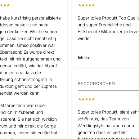
 habe kurzfristig personalisierte
Super tolles Produkt,Top Qualit
tdosen bestellt und hatte
und super Freundliche und
en der kurzen Woche schon
Hilfsbereite Mitarbeiter jederzei
ge, dass sie nicht rechtzeitig
wieder
ommen. Umso positiver war
 überrascht: Es wurde direkt
Mirko
takt mit mir aufgenommen und
 genau erklärt, wie der Ablauf
ktioniert und dass die
tellung schnellstmöglich in
SECCODÖSCHEN
duktion geht und per Express
sendet werden kann.
 Mitarbeiterin war super
Super tolles Produkt, sieht sehr
ndlich, hilfsbereit und
schön aus, das Team von
nsparent. Sie hat sich wirklich
Weddingstyle hat auch noch
üht und mir direkt die Sorge
geholfen dass es perfekt
ommen, indem sie erklärt hat,