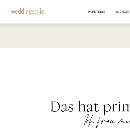
PAPETERIE
HOCHZEI
Das hat pri
Ich freu mi