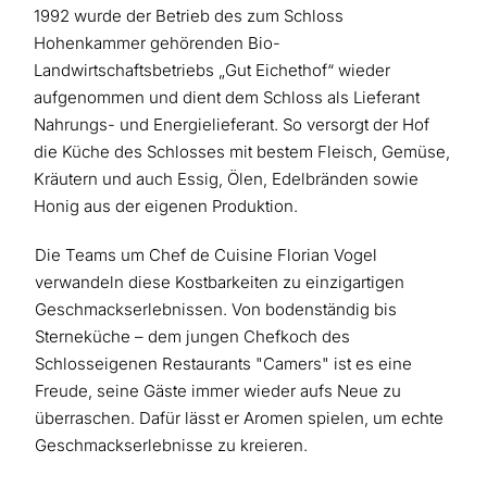
1992 wurde der Betrieb des zum Schloss
Hohenkammer gehörenden Bio-
Landwirtschaftsbetriebs „Gut Eichethof“ wieder
aufgenommen und dient dem Schloss als Lieferant
Nah­rungs- und Ener­gie­lie­fe­rant. So versorgt der Hof
die Küche des Schlosses mit bestem Fleisch, Gemüse,
Kräutern und auch Essig, Ölen, Edelbränden sowie
Honig aus der eigenen Produktion.
Die Teams um Chef de Cuisine Florian Vogel
verwandeln diese Kostbarkeiten zu einzigartigen
Geschmackserlebnissen. Von bodenständig bis
Sterneküche – dem jungen Chefkoch des
Schlosseigenen Restaurants "Camers" ist es eine
Freude, seine Gäste immer wieder aufs Neue zu
überraschen. Dafür lässt er Aro­men spielen, um echte
Ge­schmacks­er­leb­nis­se zu kreieren.