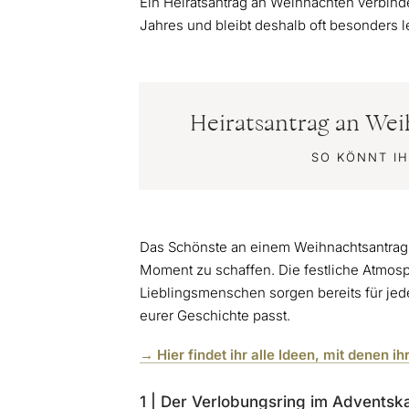
Ein Heiratsantrag an Weihnachten verbind
Jahres und bleibt deshalb oft besonders l
Heiratsantrag an Wei
SO KÖNNT I
Das Schönste an einem Weihnachtsantrag is
Moment zu schaffen. Die festliche Atmosp
Lieblingsmenschen sorgen bereits für jede
eurer Geschichte passt.
→ Hier findet ihr alle Ideen, mit denen 
1 | Der Verlobungsring im Adventsk