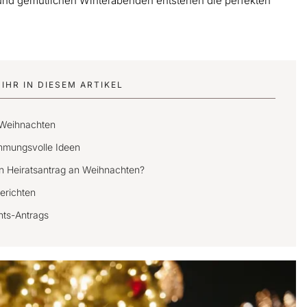
nd gemütlichen Winterabenden entstehen die perfekten
IHR IN DIESEM ARTIKEL
 Weihnachten
immungsvolle Ideen
nen Heiratsantrag an Weihnachten?
erichten
hts-Antrags