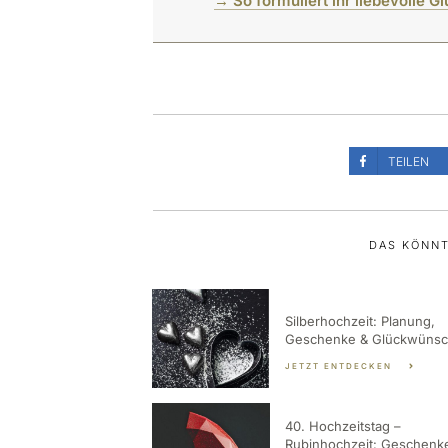
→ So formuliert ihr liebevolle
TEILEN
DAS KÖNNT
Silberhochzeit: Planung,
Geschenke & Glückwüns
JETZT ENTDECKEN
40. Hochzeitstag –
Rubinhochzeit: Geschenk