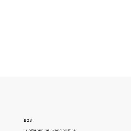
B2B:
Werben bei weddingstyle