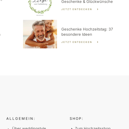
Geschenke & Glückwünsche
JETZT ENTDECKEN
Geschenke Hochzeitstag: 37
n
besondere Ideen
JETZT ENTDECKEN
ALLGEMEIN:
SHOP:
Über weddingstyle
Zum Hochzeitsshop