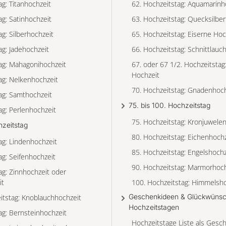
ag: Titanhochzeit
62. Hochzeitstag: Aquamarinh
ag: Satinhochzeit
63. Hochzeitstag: Quecksilbe
ag: Silberhochzeit
65. Hochzeitstag: Eiserne Hoc
ag: Jadehochzeit
66. Hochzeitstag: Schnittlauc
ag: Mahagonihochzeit
67. oder 67 1/2. Hochzeitstag
Hochzeit
ag: Nelkenhochzeit
70. Hochzeitstag: Gnadenhoch
ag: Samthochzeit
75. bis 100. Hochzeitstag
ag: Perlenhochzeit
75. Hochzeitstag: Kronjuwele
hzeitstag
80. Hochzeitstag: Eichenhochz
ag: Lindenhochzeit
85. Hochzeitstag: Engelshochz
ag: Seifenhochzeit
90. Hochzeitstag: Marmorhoch
ag: Zinnhochzeit oder
it
100. Hochzeitstag: Himmelsho
Geschenkideen & Glückwünsc
itstag: Knoblauchhochzeit
Hochzeitstagen
ag: Bernsteinhochzeit
Hochzeitstage Liste als Gesc