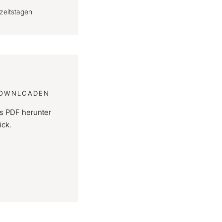
zeitstagen
 DOWNLOADEN
ls PDF herunter
ick.