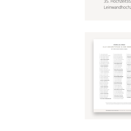
35. Hochzeitst
Leinwandhochz