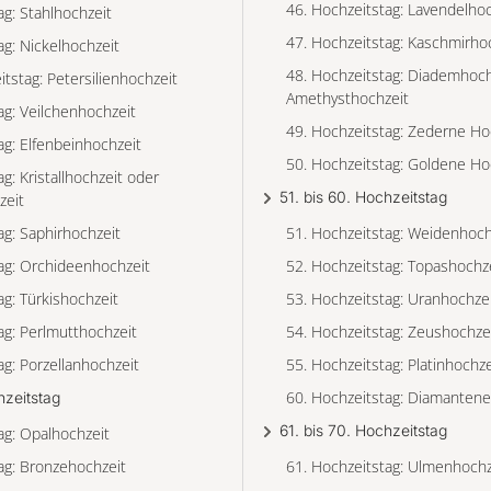
46. Hochzeitstag: Lavendelhoc
ag: Stahlhochzeit
47. Hochzeitstag: Kaschmirho
ag: Nickelhochzeit
48. Hochzeitstag: Diademhoch
itstag: Petersilienhochzeit
Amethysthochzeit
ag: Veilchenhochzeit
49. Hochzeitstag: Zederne Ho
ag: Elfenbeinhochzeit
50. Hochzeitstag: Goldene Ho
g: Kristallhochzeit oder
51. bis 60. Hochzeitstag
zeit
ag: Saphirhochzeit
51. Hochzeitstag: Weidenhoch
ag: Orchideenhochzeit
52. Hochzeitstag: Topashochz
ag: Türkishochzeit
53. Hochzeitstag: Uranhochze
ag: Perlmutthochzeit
54. Hochzeitstag: Zeushochze
ag: Porzellanhochzeit
55. Hochzeitstag: Platinhochze
60. Hochzeitstag: Diamantene
hzeitstag
61. bis 70. Hochzeitstag
ag: Opalhochzeit
ag: Bronzehochzeit
61. Hochzeitstag: Ulmenhochz