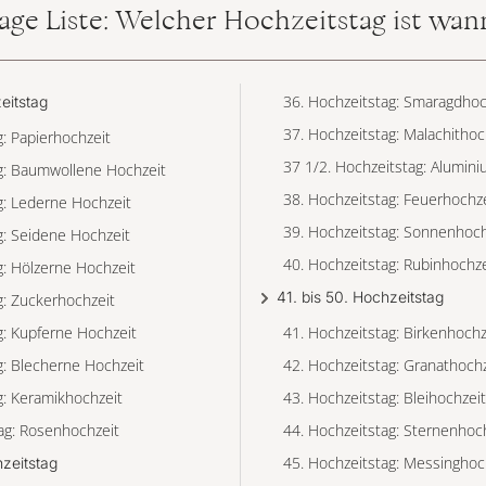
age Liste: Welcher Hochzeitstag ist wan
36. Hochzeitstag: Smaragdhoc
zeitstag
37. Hochzeitstag: Malachithoc
g: Papierhochzeit
37 1/2. Hochzeitstag: Alumin
ag: Baumwollene Hochzeit
38. Hochzeitstag: Feuerhochz
g: Lederne Hochzeit
39. Hochzeitstag: Sonnenhoch
g: Seidene Hochzeit
40. Hochzeitstag: Rubinhochze
g: Hölzerne Hochzeit
41. bis 50. Hochzeitstag
g: Zuckerhochzeit
g: Kupferne Hochzeit
41. Hochzeitstag: Birkenhochz
g: Blecherne Hochzeit
42. Hochzeitstag: Granathochz
g: Keramikhochzeit
43. Hochzeitstag: Bleihochzeit
ag: Rosenhochzeit
44. Hochzeitstag: Sternenhoc
45. Hochzeitstag: Messinghoc
hzeitstag