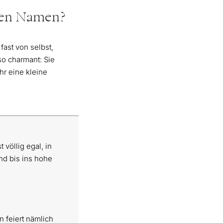
den Namen?
ast von selbst,
so charmant: Sie
hr eine kleine
 völlig egal, in
nd bis ins hohe
n feiert nämlich