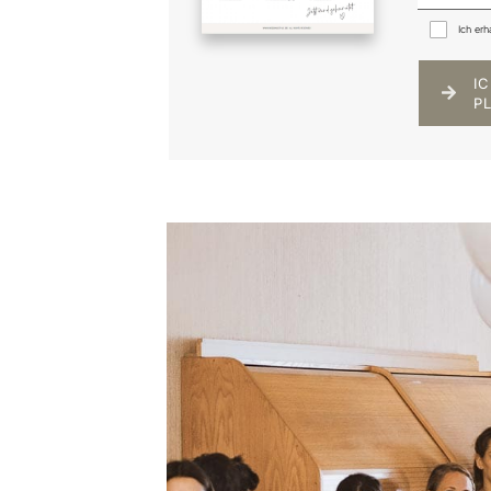
Ich erh
I
P