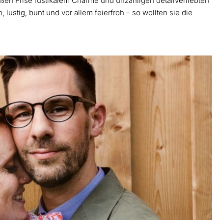
oßen Prise rustikalem Charme und unzähligen detailverliebten
 lustig, bunt und vor allem feierfroh – so wollten sie die