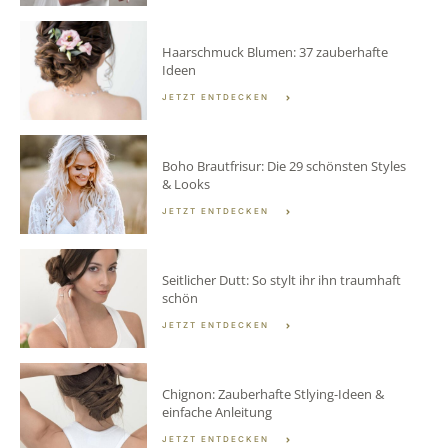
Haarschmuck Blumen: 37 zauberhafte
Ideen
JETZT ENTDECKEN
Boho Brautfrisur: Die 29 schönsten Styles
& Looks
JETZT ENTDECKEN
Seitlicher Dutt: So stylt ihr ihn traumhaft
schön
JETZT ENTDECKEN
Chignon: Zauberhafte Stlying-Ideen &
einfache Anleitung
JETZT ENTDECKEN