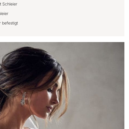
t Schleier
leier
r befestigt