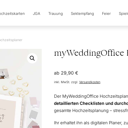
chzeitskarten
JGA
Trauung
Sektempfang
Feier
Spie
chzeitsplaner
myWeddingOffice 
ab
29,90
€
inkl. MwSt.
zzgl.
Versandkosten
Der MyWeddingOffice Hochzeitsplaner 
detaillierten Checklisten und durc
gesamte Hochzeitsplanung – stressfre
Ihr erhaltet ihn als digitalen Planer