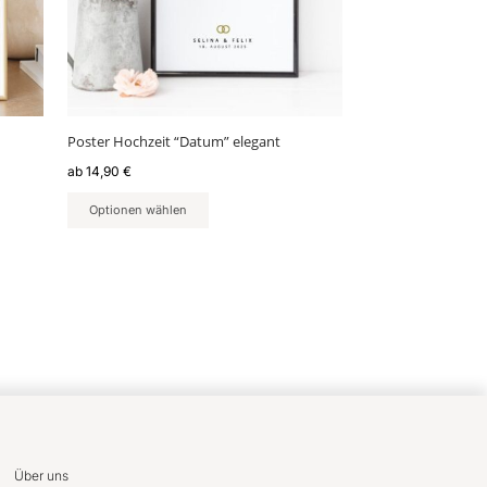
Optionen
können
auf
der
Produktseite
gewählt
Poster Hochzeit “Datum” elegant
werden
ab
14,90
€
Optionen wählen
Über uns