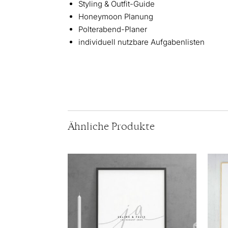
Styling & Outfit-Guide
Honeymoon Planung
Polterabend-Planer
individuell nutzbare Aufgabenlisten
Ähnliche Produkte
Dieses
Diese
Produkt
Produ
weist
weist
mehrere
mehr
Varianten
Varia
auf.
auf.
Die
Die