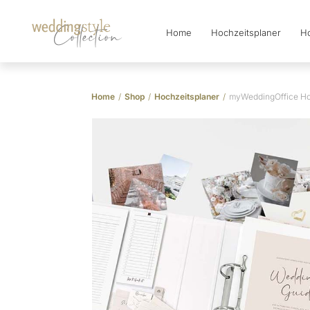
Home
Hochzeitsplaner
Ho
Collection
Home
/
Shop
/
Hochzeitsplaner
/
myWeddingOffice Ho