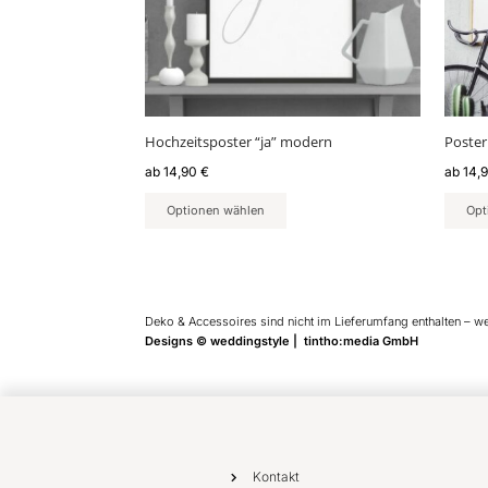
Optionen
Optio
können
könn
auf
auf
der
der
Produktseite
Produ
gewählt
gewäh
Hochzeitsposter “ja” modern
Poster
werden
werd
ab
14,90
€
ab
14,
Optionen wählen
Opt
Deko & Accessoires sind nicht im Lieferumfang enthalten – w
Designs © weddingstyle | tintho:media GmbH
Kontakt