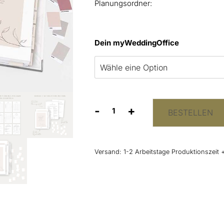
Planungsordner:
Dein myWeddingOffice
-
+
BESTELLEN
myWeddingOffice
Hochzeitsplaner
Menge
Versand:
1-2 Arbeitstage Produktionszeit 