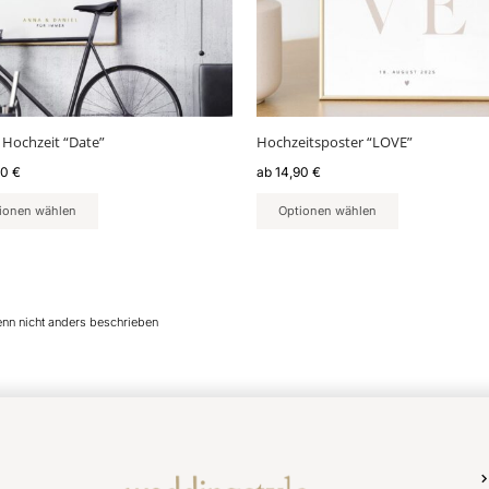
nen
Optionen
en
können
auf
der
ktseite
Produktseite
lt
gewählt
 Hochzeit “Date”
Hochzeitsposter “LOVE”
en
werden
90
€
ab
14,90
€
ionen wählen
Optionen wählen
enn nicht anders beschrieben