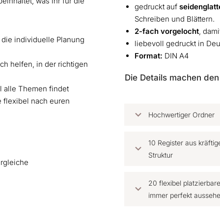
einhaltet, was ihr für die
gedruckt auf
seidenglatt
Schreiben und Blättern.
2-fach vorgelocht
, dami
 die individuelle Planung
liebevoll gedruckt in De
Format:
DIN A4
ch helfen, in der richtigen
Die Details machen den
ll alle Themen findet
e flexibel nach euren
Hochwertiger Ordner
10 Register aus kräft
Struktur
rgleiche
20 flexibel platzierbar
immer perfekt ausseh