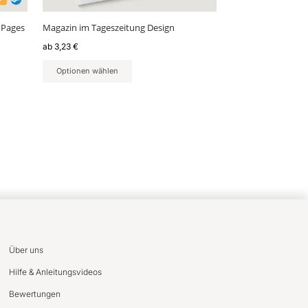
Produktseite
gewählt
 Pages
Magazin im Tageszeitung Design
werden
ab
3,23
€
Optionen wählen
Über uns
Hilfe & Anleitungsvideos
Bewertungen