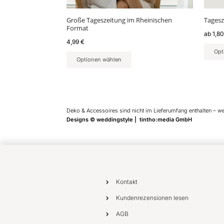
Produ
gewäh
Große Tageszeitung im Rheinischen
Tagesz
werd
Format
ab
1,8
4,99
€
Opt
Optionen wählen
Deko & Accessoires sind nicht im Lieferumfang enthalten – w
Designs © weddingstyle | tintho:media GmbH
Kontakt
Kundenrezensionen lesen
AGB