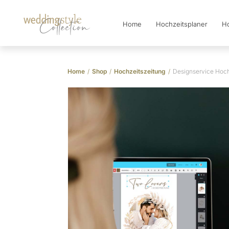
Home
Hochzeitsplaner
Ho
Collection
Home
/
Shop
/
Hochzeitszeitung
/
Designservice Hochz