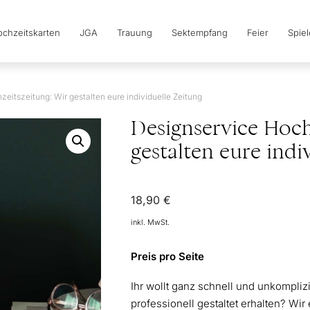
chzeitskarten
JGA
Trauung
Sektempfang
Feier
Spie
eitszeitung: Wir gestalten eure individuelle Zeitung
Designservice Hoch
gestalten eure indi
18,90
€
inkl. MwSt.
Preis pro Seite
Ihr wollt ganz schnell und unkompliz
professionell gestaltet erhalten? Wir 