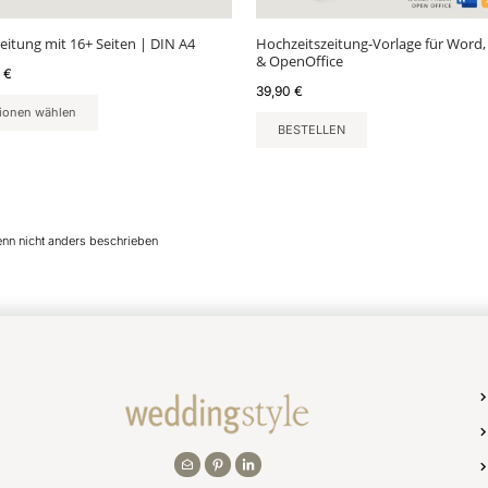
ktseite
lt
eitung mit 16+ Seiten | DIN A4
Hochzeitszeitung-Vorlage für Word,
en
& OpenOffice
0
€
39,90
€
ionen wählen
BESTELLEN
enn nicht anders beschrieben