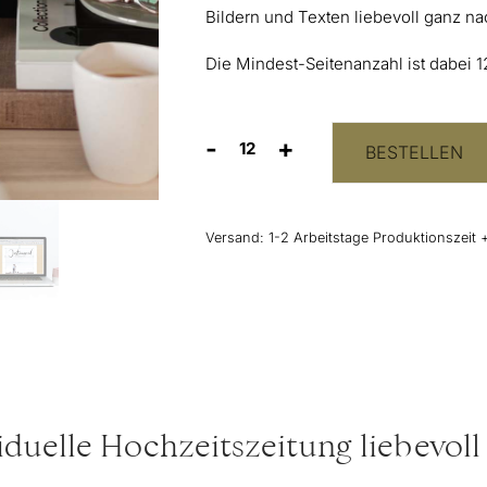
Bildern und Texten liebevoll ganz 
Die Mindest-Seitenanzahl ist dabei 1
-
+
BESTELLEN
Designservice
Hochzeitszeitung:
Wir
gestalten
Versand:
1-2 Arbeitstage Produktionszeit 
eure
individuelle
Zeitung
Menge
iduelle Hochzeitszeitung liebevoll