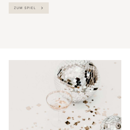
ZUM SPIEL