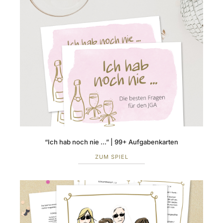
“Ich hab noch nie …” | 99+ Aufgabenkarten
ZUM SPIEL