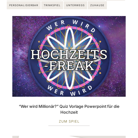
PERSONALISIERBAR
TRINKSPIEL
UNTERWEGS
ZUHAUSE
“Wer wird Millionär?” Quiz Vorlage Powerpoint für die
Hochzeit
ZUM SPIEL