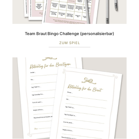
Team Braut Bingo Challenge (personalisierbar)
ZUM SPIEL