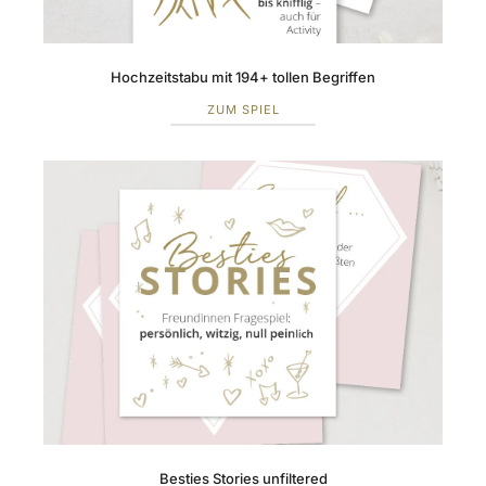
Hochzeitstabu mit 194+ tollen Begriffen
ZUM SPIEL
Besties Stories unfiltered