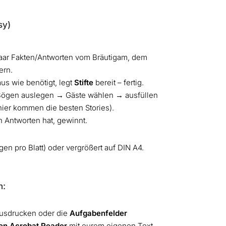
sy)
paar Fakten/Antworten vom Bräutigam, dem
ern.
aus wie benötigt, legt
Stifte
bereit – fertig.
 Bögen auslegen → Gäste wählen → ausfüllen
hier kommen die besten Stories).
n Antworten hat, gewinnt.
en pro Blatt) oder vergrößert auf DIN A4.
n:
 ausdrucken oder die
Aufgabenfelder
ien Acrobat Reader
mit eurem eigenen Text