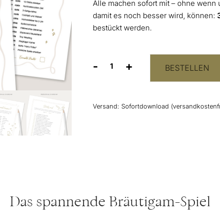
Alle machen sofort mit – ohne wenn
damit es noch besser wird, können:
bestückt werden.
-
+
BESTELLEN
Wie
gut
kennst
Du
Versand:
Sofortdownload (versandkostenfr
den
Bräutigam?
Menge
Das spannende Bräutigam-Spiel