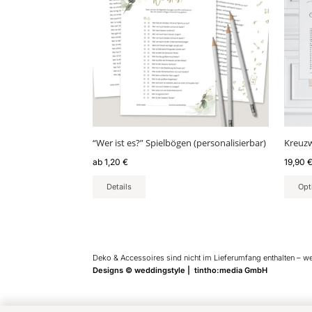
mehrere
Varianten
auf.
Die
Optionen
können
auf
der
Produktseite
gewählt
“Wer ist es?” Spielbögen (personalisierbar)
Kreuzw
werden
ab
1,20
€
19,90
Details
Opt
Deko & Accessoires sind nicht im Lieferumfang enthalten – w
Designs © weddingstyle | tintho:media GmbH