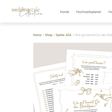
Home
Hochzeitsplaner
Ho
Collection
Home
/
Shop
/
Spiele JGA
/
Wie gut kennst Du den Br