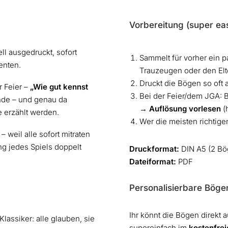
?
Vorbereitung (super ea
ll ausgedruckt, sofort
Sammelt für vorher ein 
enten.
Trauzeugen oder den Elt
Druckt die Bögen so oft 
r Feier –
„Wie gut kennst
Bei der Feier/dem JGA:
unde – und genau da
→
Auflösung vorlesen
(
e erzählt werden.
Wer die meisten richtige
weil alle sofort mitraten
g jedes Spiels doppelt
Druckformat:
DIN A5 (2 Bög
Dateiformat:
PDF
Personalisierbare Böge
Ihr könnt die Bögen direkt
Klassiker: alle glauben, sie
supereinfach im
kostenfre