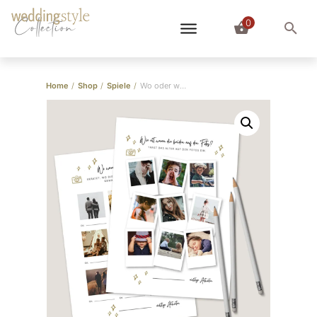
0
Collection
Home
/
Shop
/
Spiele
/
Wo oder wann wurde das Foto gemacht?