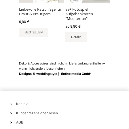
Optionen
können
Liebevolle Ratschläge für
99+ Fotospiel
Braut & Bräutigam
Aufgabenkarten
auf
“Mediterran”
der
9,90
€
ab
9,90
€
Produktseite
BESTELLEN
gewählt
Details
werden
Deko & Accessoires sind nicht im Lieferumfang enthalten –
wenn nicht anders beschrieben
Designs © weddingstyle | tintho:media GmbH
Kontakt
Kundenrezensionen lesen
AGB