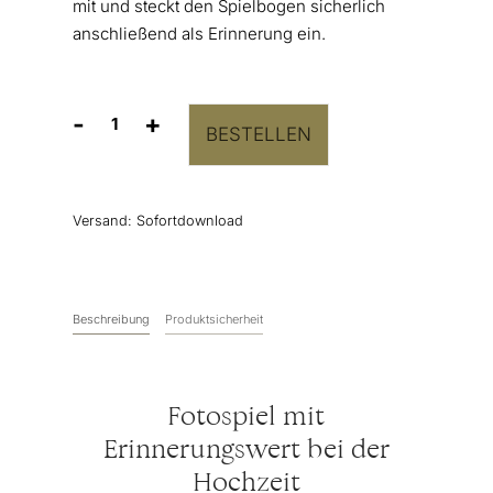
mit und steckt den Spielbogen sicherlich
anschließend als Erinnerung ein.
-
+
BESTELLEN
Wo
oder
wann
wurde
Versand:
Sofortdownload
das
Foto
gemacht?
Menge
Beschreibung
Produktsicherheit
Fotospiel mit
Erinnerungswert bei der
Hochzeit