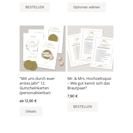
BESTELLEN
Optionen wählen
Dieses
Produkt
weist
mehrere
Varianten
auf.
Die
Optionen
können
“Mit uns durch euer
Mr. & Mrs. Hochzeitsquiz
erstes Jahr” 12
– Wie gut kennt sich das
auf
Gutscheinkarten
Brautpaar?
der
(personalisierbar)
7,90
€
Produktseite
ab
12,90
€
gewählt
BESTELLEN
werden
Details