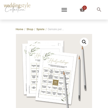
0
Collection
Home
/
Shop
/
Spiele
/
Geniale personalisierbare Hochzeitsbingo Spielbögen – Olivenzweig