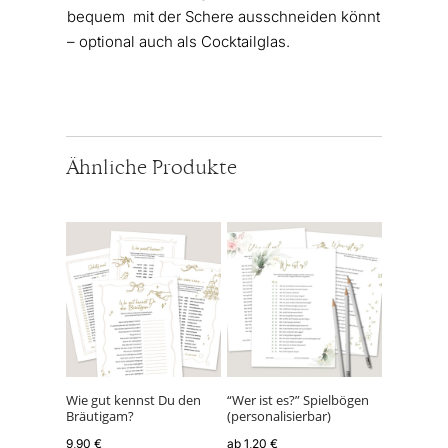
bequem mit der Schere ausschneiden könnt
– optional auch als Cocktailglas.
Ähnliche Produkte
Dieses
Produkt
weist
mehrere
Varianten
auf.
Die
Optionen
können
Wie gut kennst Du den
“Wer ist es?” Spielbögen
Bräutigam?
(personalisierbar)
auf
der
9,90
€
ab
1,20
€