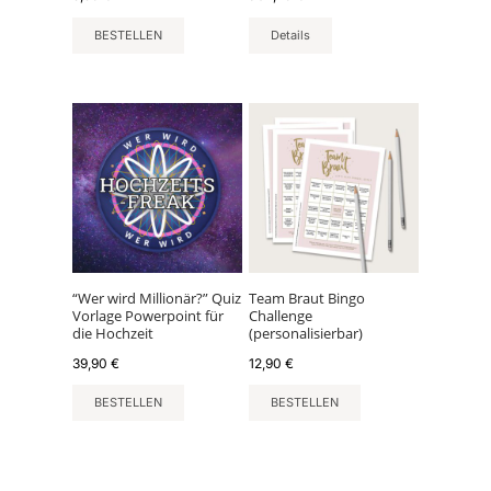
Produktseite
BESTELLEN
Details
gewählt
werden
“Wer wird Millionär?” Quiz
Team Braut Bingo
Vorlage Powerpoint für
Challenge
die Hochzeit
(personalisierbar)
39,90
€
12,90
€
BESTELLEN
BESTELLEN