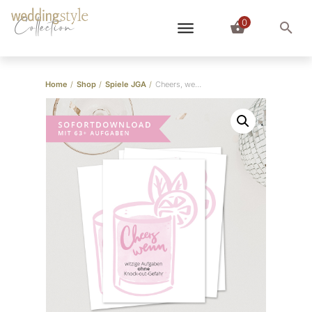
0
Collection
Home
/
Shop
/
Spiele JGA
/
Cheers, wenn … witziges JGA-Anstoß-Spiel