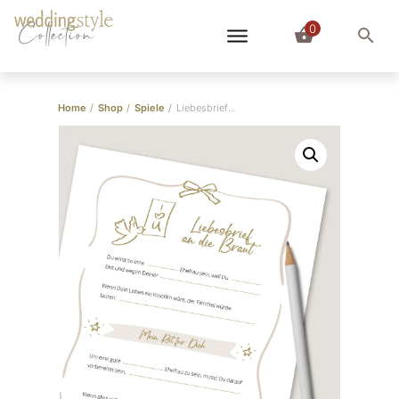
0
Collection
Home
/
Shop
/
Spiele
/
Liebesbriefe an das Brautpaar