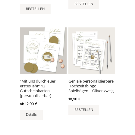
BESTELLEN
BESTELLEN
Dieses
Produkt
weist
mehrere
Varianten
auf.
Die
Optionen
können
“Mit uns durch euer
Geniale personalisierbare
erstes Jahr” 12
Hochzeitsbingo
auf
Gutscheinkarten
Spielbögen – Olivenzweig
der
(personalisierbar)
18,90
€
Produktseite
ab
12,90
€
gewählt
BESTELLEN
werden
Details