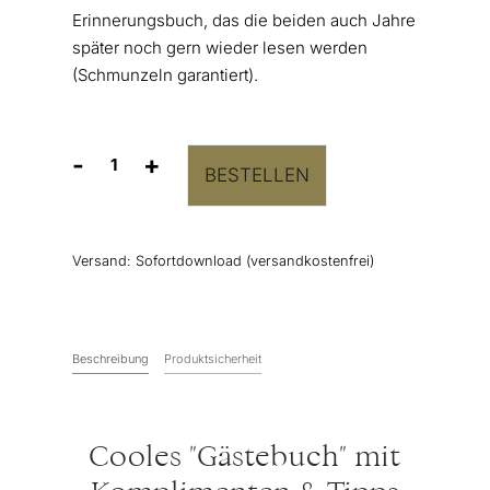
Erinnerungsbuch, das die beiden auch Jahre
später noch gern wieder lesen werden
(Schmunzeln garantiert).
-
+
BESTELLEN
Liebesbriefe
an
das
Brautpaar
Versand:
Sofortdownload (versandkostenfrei)
Menge
Beschreibung
Produktsicherheit
Cooles "Gästebuch" mit