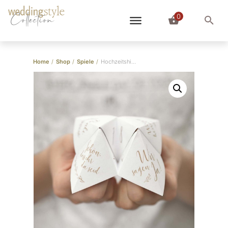
0
Collection
Home
/
Shop
/
Spiele
/
Hochzeitshimmel (personalisierbar)