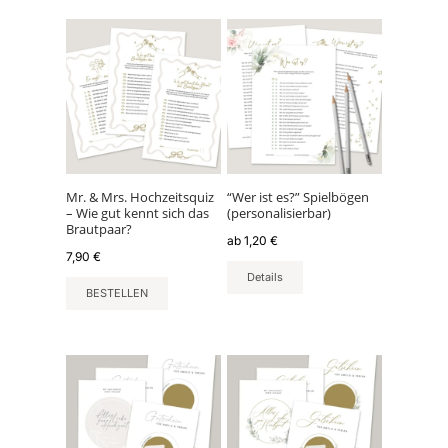
Dieses
Produkt
weist
mehrere
Varianten
auf.
Die
Optionen
können
Mr. & Mrs. Hochzeitsquiz
“Wer ist es?” Spielbögen
– Wie gut kennt sich das
(personalisierbar)
auf
Brautpaar?
der
ab
1,20
€
7,90
€
Produktseite
Details
gewählt
BESTELLEN
werden
Dieses
Dieses
Produkt
Produkt
weist
weist
mehrere
mehrere