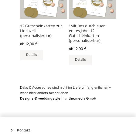
Varianten
Varianten
auf.
auf.
Die
Die
Optionen
Optionen
können
können
12 Gutscheinkarten zur
“Mit uns durch euer
Hochzeit
erstes Jahr” 12
auf
auf
(personalisierbar)
Gutscheinkarten
der
der
(personalisierbar)
ab
12,90
€
Produktseite
Produktseite
ab
12,90
€
gewählt
gewählt
Details
werden
werden
Details
Deko & Accessoires sind nicht im Lieferumfang enthalten –
wenn nicht anders beschrieben
Designs © weddingstyle | tintho:media GmbH
Kontakt