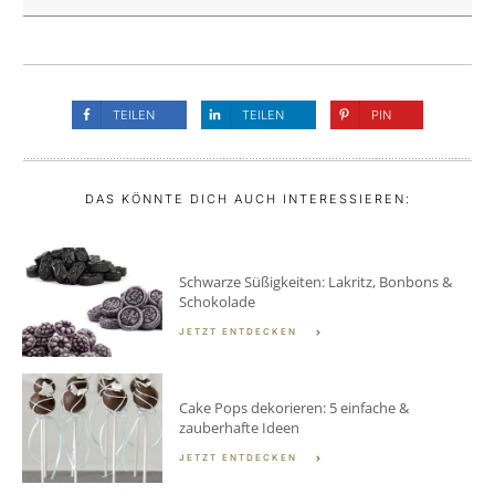
TEILEN
TEILEN
PIN
DAS KÖNNTE DICH AUCH INTERESSIEREN:
Schwarze Süßigkeiten: Lakritz, Bonbons &
Schokolade
JETZT ENTDECKEN
Cake Pops dekorieren: 5 einfache &
zauberhafte Ideen
JETZT ENTDECKEN