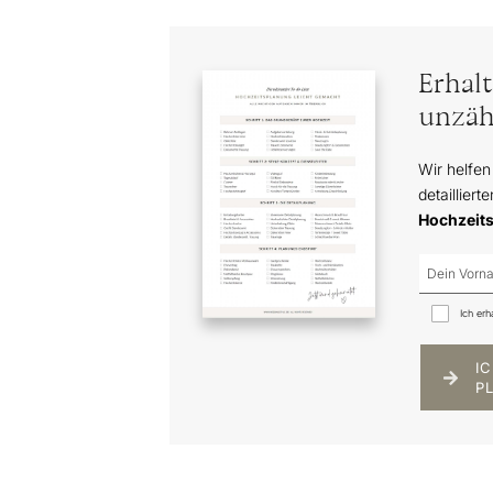
Erhal
unzäh
Wir helfen
detailliert
Hochzeit
Ich erh
I
P