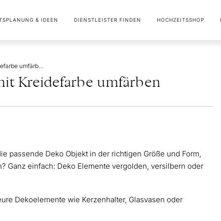
TSPLANUNG & IDEEN
DIENSTLEISTER FINDEN
HOCHZEITSSHOP
Deko vergolden oder mit Kreidefarbe umfärben
mit Kreidefarbe umfärben
die passende Deko Objekt in der richtigen Größe und Form,
un? Ganz einfach: Deko Elemente vergolden, versilbern oder
 eure Dekoelemente wie Kerzenhalter, Glasvasen oder