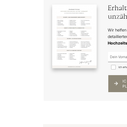
Erhal
unzäh
Wir helfen
detailliert
Hochzeit
Ich erh
I
P