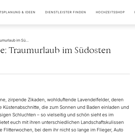
TSPLANUNG & IDEEN
DIENSTLEISTER FINDEN
HOCHZEITSSHOP
Flitterwochen Provence: Traumurlaub im Südosten Frankreichs
ce: Traumurlaub im Südosten
ne, zirpende Zikaden, wohlduftende Lavendelfelder, deren
e Küstenabschnitte, die zum Sonnen und Baden einladen und
igen Schluchten – so vielseitig und schön sieht es im
ietet euch mit ihren unterschiedlichen Landschaftskulissen
 Flitterwochen, bei dem ihr nicht so lange im Flieger, Auto