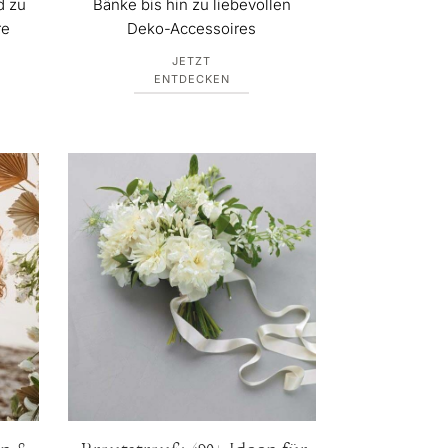
d zu
Bänke bis hin zu liebevollen
re
Deko-Accessoires
JETZT
ENTDECKEN