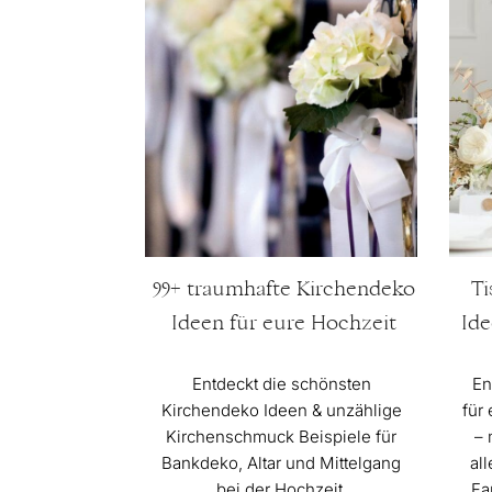
99+ traumhafte Kirchendeko
Ti
Ideen für eure Hochzeit
Ide
Entdeckt die schönsten
En
Kirchendeko Ideen & unzählige
für
Kirchenschmuck Beispiele für
– 
Bankdeko, Altar und Mittelgang
al
bei der Hochzeit.
Fa