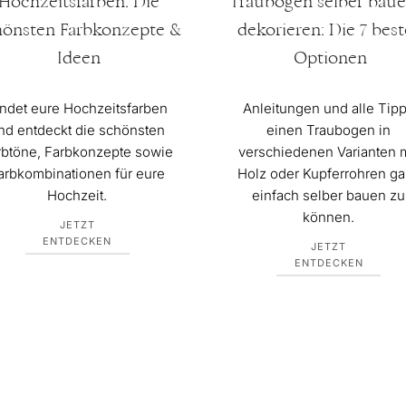
Hochzeitsfarben: Die
Traubogen selber bau
hönsten Farbkonzepte &
dekorieren: Die 7 bes
Ideen
Optionen
indet eure Hochzeitsfarben
Anleitungen und alle Tip
nd entdeckt die schönsten
einen Traubogen in
rbtöne, Farbkonzepte sowie
verschiedenen Varianten m
arbkombinationen für eure
Holz oder Kupferrohren g
Hochzeit.
einfach selber bauen zu
können.
JETZT
ENTDECKEN
JETZT
ENTDECKEN