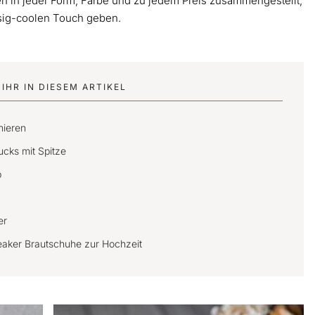
en in jeder Form, Farbe und zu jedem Preis zusammengestellt,
ssig-coolen Touch geben.
IHR IN DIESEM ARTIKEL
nieren
ucks mit Spitze
p
er
Sneaker Brautschuhe zur Hochzeit