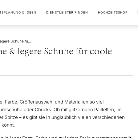
TSPLANUNG & IDEEN
DIENSTLEISTER FINDEN
HOCHZEITSSHOP
Braut Sneaker: Bequeme & legere Schuhe für coole Bräute
e & legere Schuhe für coole
i Farbe, Größenauswahl und Materialien so viel
urnschuhe oder Chucks: Ob mit glitzernden Pailletten, im
er Spitze – es gibt sie in unglaublich vielen verschiedenen
 könnt.