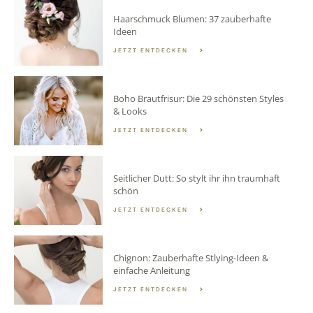
Haarschmuck Blumen: 37 zauberhafte
Ideen
JETZT ENTDECKEN
Boho Brautfrisur: Die 29 schönsten Styles
& Looks
JETZT ENTDECKEN
Seitlicher Dutt: So stylt ihr ihn traumhaft
schön
JETZT ENTDECKEN
Chignon: Zauberhafte Stlying-Ideen &
einfache Anleitung
JETZT ENTDECKEN