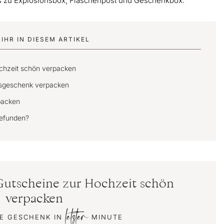
s zu Explosionsbox, Flaschenpost und Geschenkbox.
IHR IN DIESEM ARTIKEL
ochzeit schön verpacken
tsgeschenk verpacken
packen
gefunden?
 Gutscheine zur Hochzeit schön
verpacken
letzter
TE GESCHENK IN
MINUTE