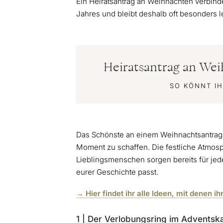
Ein Heiratsantrag an Weihnachten verbind
Jahres und bleibt deshalb oft besonders l
Heiratsantrag an Wei
SO KÖNNT I
Das Schönste an einem Weihnachtsantrag is
Moment zu schaffen. Die festliche Atmosp
Lieblingsmenschen sorgen bereits für jede
eurer Geschichte passt.
→ Hier findet ihr alle Ideen, mit denen 
1 | Der Verlobungsring im Adventsk