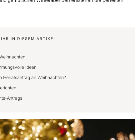
nd gemütlichen Winterabenden entstehen die perfekten
IHR IN DIESEM ARTIKEL
 Weihnachten
immungsvolle Ideen
nen Heiratsantrag an Weihnachten?
erichten
hts-Antrags