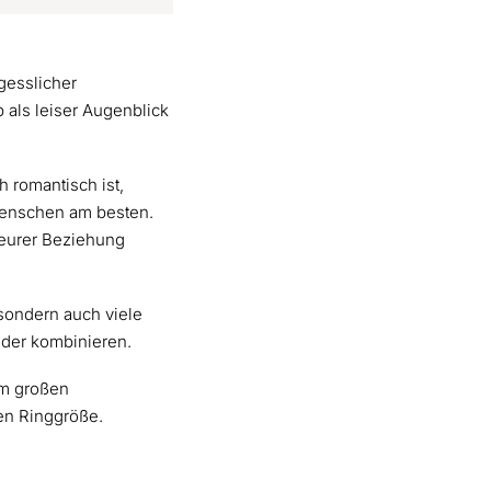
gesslicher
als leiser Augenblick
h romantisch ist,
smenschen am besten.
 eurer Beziehung
 sondern auch viele
nder kombinieren.
em großen
en Ringgröße.