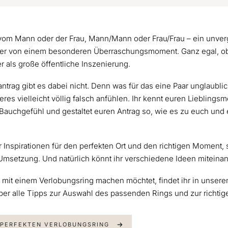
 vom Mann oder der Frau, Mann/Mann oder Frau/Frau – ein unver
mer von einem besonderen Überraschungsmoment. Ganz egal, ob 
r als große öffentliche Inszenierung.
ntrag gibt es dabei nicht. Denn was für das eine Paar unglaublic
eres vielleicht völlig falsch anfühlen. Ihr kennt euren Liebling
 Bauchgefühl und gestaltet euren Antrag so, wie es zu euch und
nur Inspirationen für den perfekten Ort und den richtigen Moment,
e Umsetzung. Und natürlich könnt ihr verschiedene Ideen miteina
 mit einem Verlobungsring machen möchtet, findet ihr in unser
er alle Tipps zur Auswahl des passenden Rings und zur richtig
 PERFEKTEN VERLOBUNGSRING