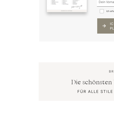
Ich erh
I
P
BR
Die schönsten 
FÜR ALLE STIL