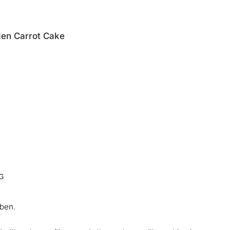
den Carrot Cake
G
aben.