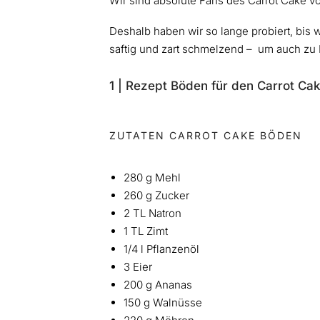
Wir sind absolute Fans des Carrot Cake v
Deshalb haben wir so lange probiert, bis 
saftig und zart schmelzend – um auch zu
1 | Rezept Böden für den Carrot Ca
ZUTATEN CARROT CAKE BÖDEN
280 g Mehl
260 g Zucker
2 TL Natron
1 TL Zimt
1/4 l Pflanzenöl
3 Eier
200 g Ananas
150 g Walnüsse