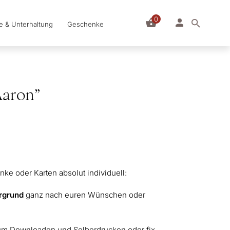
0
le & Unterhaltung
Geschenke
Aaron”
ke oder Karten absolut individuell:
ergrund
ganz nach euren Wünschen oder
zum Downloaden und Selberdrucken oder fix