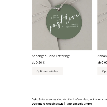
weist
weist
mehrere
mehr
Varianten
Varia
auf.
auf.
Die
Die
Optionen
Optio
können
könn
auf
auf
der
der
Produktseite
Produ
gewählt
gewäh
Anhänger „Boho Lettering”
Anhän
werden
werd
ab
0,90
€
ab
0,9
Optionen wählen
Opt
Deko & Accessoires sind nicht im Lieferumfang enthalten – w
Designs © weddingstyle | tintho:media GmbH