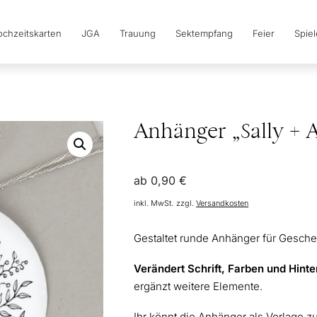
chzeitskarten
JGA
Trauung
Sektempfang
Feier
Spie
Anhänger „Sally + 
ab
0,90
€
inkl. MwSt.
zzgl.
Versandkosten
Gestaltet runde Anhänger für Geschen
Verändert Schrift, Farben und Hint
ergänzt weitere Elemente.
Ihr könnt die Anhänger als Vorlage 