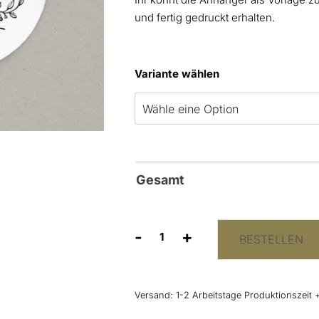
und fertig gedruckt erhalten.
Variante wählen
Gesamt
-
+
BESTELLEN
Anhänger
„Sally
+
Aaron”
Versand:
1-2 Arbeitstage Produktionszeit 
Menge