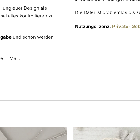
ellung euer Design als
Die Datei ist problemlos bis 
al alles kontrollieren zu
Nutzungslizenz:
Privater Ge
igabe
und schon werden
ne E-Mail.
s
Dieses
kt
Produkt