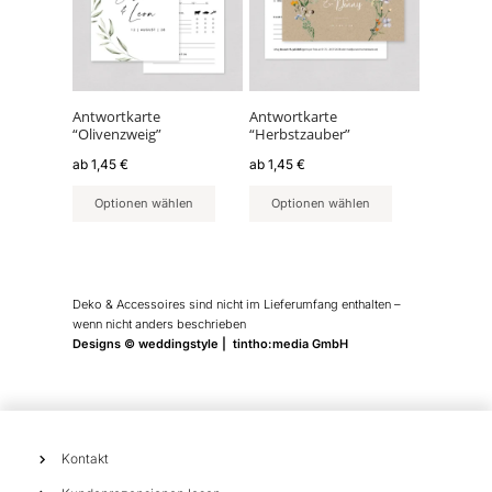
mehrere
mehrere
Varianten
Varianten
auf.
auf.
Die
Die
Optionen
Optionen
können
können
Antwortkarte
Antwortkarte
“Olivenzweig”
“Herbstzauber”
auf
auf
der
der
ab
1,45
€
ab
1,45
€
Produktseite
Produktseite
Optionen wählen
Optionen wählen
gewählt
gewählt
werden
werden
Deko & Accessoires sind nicht im Lieferumfang enthalten –
wenn nicht anders beschrieben
Designs © weddingstyle | tintho:media GmbH
Kontakt