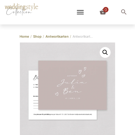
0
Collection
Home
/
Shop
/
Antwortkarten
/
Antwortkarte “Scriptlove”