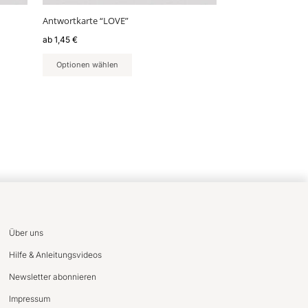
gewählt
Antwortkarte “LOVE”
werden
ab
1,45
€
Optionen wählen
Über uns
Hilfe & Anleitungsvideos
Newsletter abonnieren
Impressum