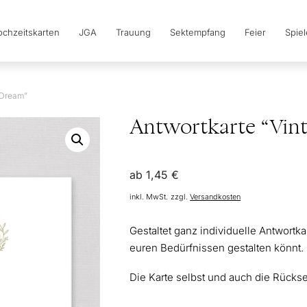
chzeitskarten
JGA
Trauung
Sektempfang
Feier
Spie
 Dream”
Antwortkarte “Vin
ab
1,45
€
inkl. MwSt.
zzgl.
Versandkosten
Gestaltet ganz individuelle Antwortk
euren Bedürfnissen gestalten könnt.
Die Karte selbst und auch die Rücksei