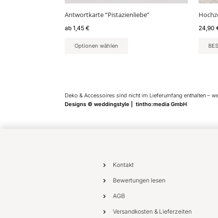
gewählt
Antwortkarte “Pistazienliebe”
Hochze
werden
ab
1,45
€
24,90
Optionen wählen
BE
Deko & Accessoires sind nicht im Lieferumfang enthalten – w
Designs © weddingstyle | tintho:media GmbH
Kontakt
Bewertungen lesen
AGB
Versandkosten & Lieferzeiten