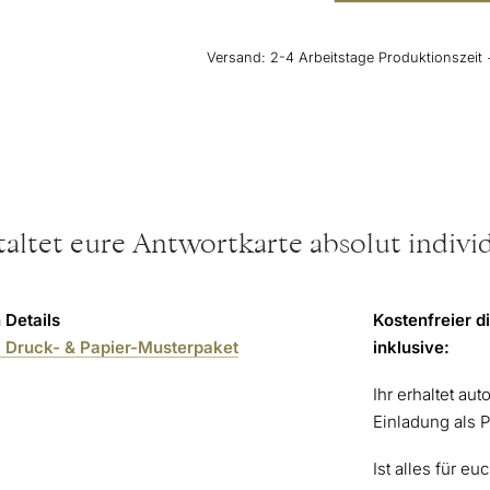
“Vintage
Dream”
Menge
Versand:
2-4 Arbeitstage Produktionszeit 
taltet eure Antwortkarte absolut individ
 Details
Kostenfreier d
 Druck- & Papier-Musterpaket
inklusive:
Ihr erhaltet au
Einladung als 
Ist alles für eu