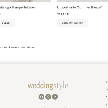
gewählt
itslogo Stempel Initialen
Antwortkarte “Summer Breeze”
werden
€
ab
1,45
€
STELLEN
Optionen wählen
enn nicht anders beschrieben