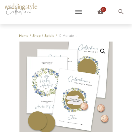
0
Collection
Home
/
Shop
/
Spiele
/
12 Monate Rubbellose Aufgaben Hochzeit (personalisierbar)