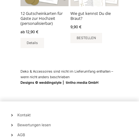
Die
Optionen
können
12 Gutscheinkarten für
Wie gut kennst Du die
Gäste zur Hochzeit
Braut?
auf
(personalisierbar)
der
9,90
€
ab
12,90
€
Produktseite
BESTELLEN
gewählt
Details
werden
Deko & Accessoires sind nicht im Lieferumfang enthalten –
wenn nicht anders beschrieben
Designs © weddingstyle | tintho:media GmbH
Kontakt
Bewertungen lesen
AGB