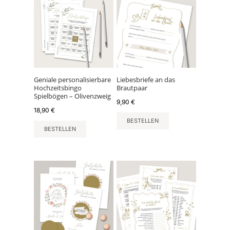
Geniale personalisierbare
Liebesbriefe an das
Hochzeitsbingo
Brautpaar
Spielbögen – Olivenzweig
9,90
€
18,90
€
BESTELLEN
BESTELLEN
Dieses
Produkt
weist
mehrere
Varianten
auf.