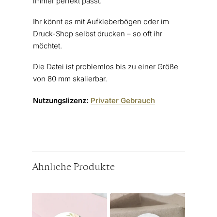
immer perfekt passt.
Ihr könnt es mit Aufkleberbögen oder im
Druck-Shop selbst drucken – so oft ihr
möchtet.
Die Datei ist problemlos bis zu einer Größe
von 80 mm skalierbar.
Nutzungslizenz:
Privater Gebrauch
Ähnliche Produkte
Dieses
Dieses
Produkt
Produkt