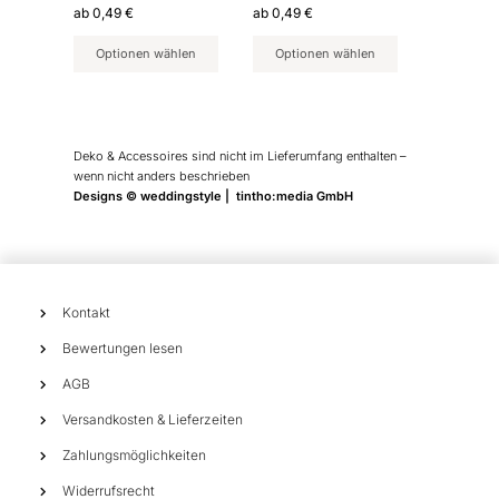
auf
auf
ab
0,49
€
ab
0,49
€
der
der
Produktseite
Produktseite
Optionen wählen
Optionen wählen
gewählt
gewählt
werden
werden
Deko & Accessoires sind nicht im Lieferumfang enthalten –
wenn nicht anders beschrieben
Designs © weddingstyle | tintho:media GmbH
Kontakt
Bewertungen lesen
AGB
Versandkosten & Lieferzeiten
Zahlungsmöglichkeiten
Widerrufsrecht