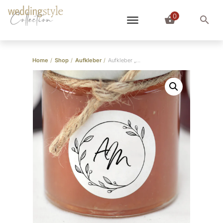
0
Collection
Home
/
Shop
/
Aufkleber
/
Aufkleber „Blätterkranz”