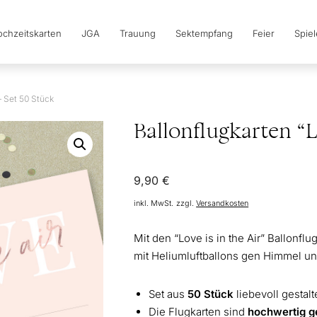
chzeitskarten
JGA
Trauung
Sektempfang
Feier
Spie
– Set 50 Stück
Ballonflugkarten “L
9,90
€
inkl. MwSt.
zzgl.
Versandkosten
Mit den “Love is in the Air” Ballonf
mit Heliumluftballons gen Himmel u
Set aus
50 Stück
liebevoll gestal
Die Flugkarten sind
hochwertig g