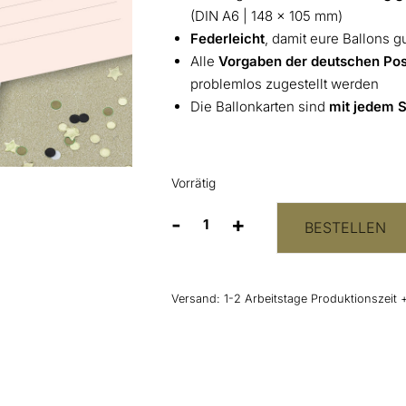
(DIN A6 | 148 x 105 mm)
Federleicht
, damit eure Ballons gu
Alle
Vorgaben der deutschen Post
problemlos zugestellt werden
Die Ballonkarten sind
mit jedem St
Vorrätig
-
+
BESTELLEN
Ballonflugkarten
"Love"
-
Set
Versand:
1-2 Arbeitstage Produktionszeit 
50
Stück
Menge