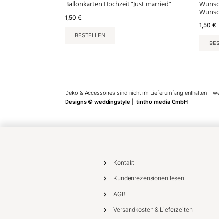
Ballonkarten Hochzeit “Just married”
Wunsch
Wuns
1,50
€
1,50
€
BESTELLEN
BE
Deko & Accessoires sind nicht im Lieferumfang enthalten – w
Designs © weddingstyle | tintho:media GmbH
Kontakt
Kundenrezensionen lesen
AGB
Versandkosten & Lieferzeiten