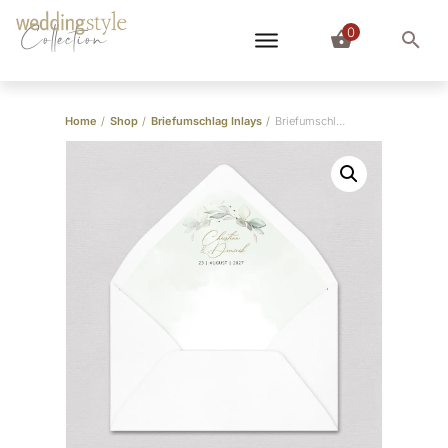
0
Collection
Home
/
Shop
/
Briefumschlag Inlays
/
Briefumschlag-Inlay Eukalyptuskranz