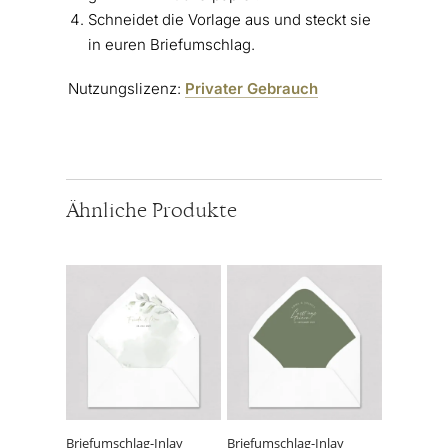
Schneidet die Vorlage aus und steckt sie
in euren Briefumschlag.
Nutzungslizenz:
Privater Gebrauch
Ähnliche Produkte
Dieses
Dieses
Produkt
Produkt
weist
weist
mehrere
mehrere
Varianten
Varianten
auf.
auf.
Die
Die
Optionen
Optionen
können
können
Briefumschlag-Inlay
Briefumschlag-Inlay