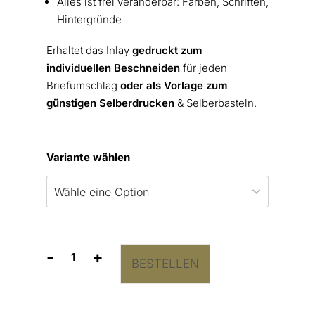
Alles ist frei veränderbar: Farben, Schriften,
Hintergründe
Erhaltet das Inlay
gedruckt zum
individuellen Beschneiden
für jeden
Briefumschlag
oder als Vorlage zum
günstigen Selberdrucken
& Selberbasteln.
Variante wählen
-
+
BESTELLEN
Briefumschlag-
Inlay
Venice
Menge