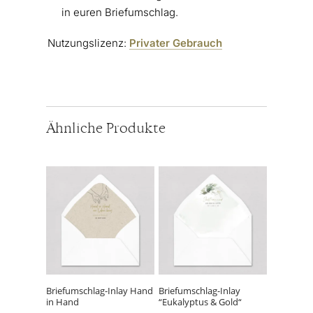
in euren Briefumschlag.
Nutzungslizenz:
Privater Gebrauch
Ähnliche Produkte
Dieses
Dieses
Produkt
Produkt
weist
weist
mehrere
mehrere
Varianten
Varianten
auf.
auf.
Die
Die
Optionen
Optionen
können
können
Briefumschlag-Inlay Hand
Briefumschlag-Inlay
in Hand
“Eukalyptus & Gold“
auf
auf