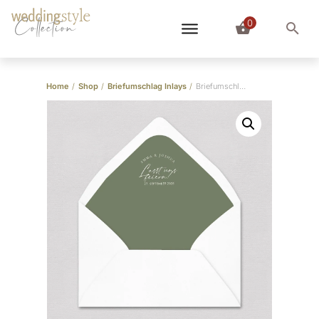
0
Collection
Home
/
Shop
/
Briefumschlag Inlays
/
Briefumschlag-Inlay Venice