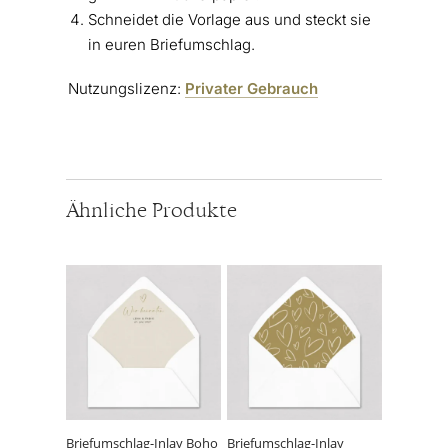
Schneidet die Vorlage aus und steckt sie
in euren Briefumschlag.
Nutzungslizenz:
Privater Gebrauch
Ähnliche Produkte
Dieses
Dieses
Produkt
Produkt
weist
weist
mehrere
mehrere
Varianten
Varianten
auf.
auf.
Die
Die
Optionen
Optionen
können
können
Briefumschlag-Inlay Boho
Briefumschlag-Inlay