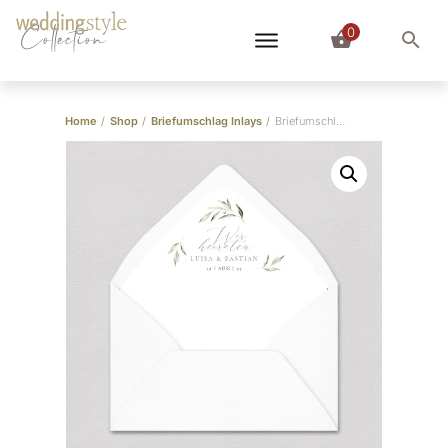
0
Collection
Home
/
Shop
/
Briefumschlag Inlays
/
Briefumschlag-Inlay Wonderful Greens