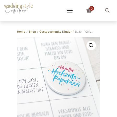
0
Collection
Home
/
Shop
/
Gastgeschenke Kinder
/
Button “Offizieller Hochzeitspaparazzi”