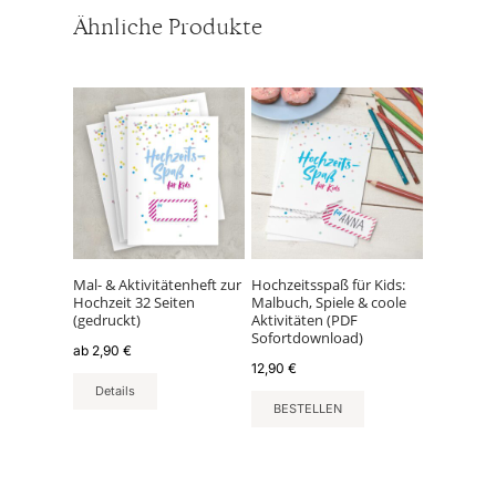
Ähnliche Produkte
Dieses
Produkt
weist
mehrere
Varianten
auf.
Die
Optionen
können
Mal- & Aktivitätenheft zur
Hochzeitsspaß für Kids:
Hochzeit 32 Seiten
Malbuch, Spiele & coole
auf
(gedruckt)
Aktivitäten (PDF
der
Sofortdownload)
ab
2,90
€
Produktseite
12,90
€
gewählt
Details
werden
BESTELLEN