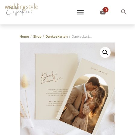
0
Collection
Home
/
Shop
/
Dankeskarten
/
Dankeskarte Boho Beige