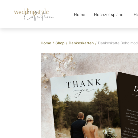
Home
Hochzeitsplaner
Ho
Collection
Home
/
Shop
/
Dankeskarten
/
Dankeskarte Boho mod