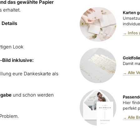
und das gewählte Papier
 erhaltet.
Karten g
Umsetzu
 Details
individue
→ Infos 
rtigen Look
Goldfoli
Bild inklusive:
Damit ma
→ Alle V
ellung eure Dankeskarte als
igabe
und schon werden
Passend
Hier fin
perfekt 
 Problem.
→ Alle B