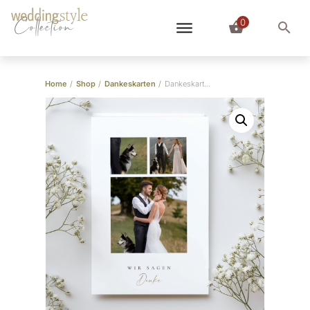
0
Collection
Home
/
Shop
/
Dankeskarten
/
Dankeskarte Gallery Style