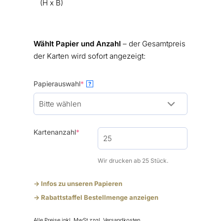
(H x B)
Wählt Papier und Anzahl
– der Gesamtpreis
der Karten wird sofort angezeigt:
(required)
Papierauswahl
*
?
(required)
Kartenanzahl
*
Wir drucken ab 25 Stück.
-> Infos zu unseren Papieren
-> Rabattstaffel Bestellmenge anzeigen
Alle Preise inkl. MwSt
zzgl. Versandkosten