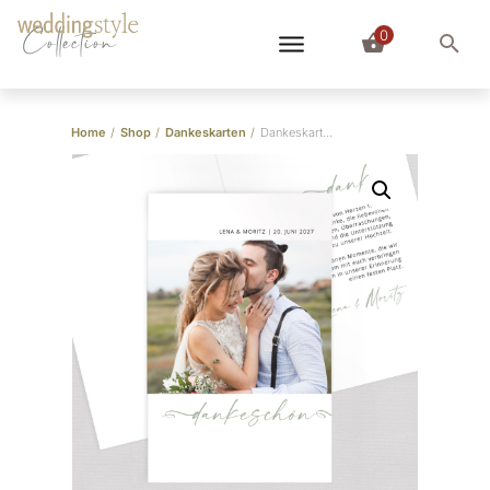
0
Collection
Home
/
Shop
/
Dankeskarten
/
Dankeskarte Handschrift Klappkarte