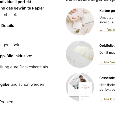
ndividuell perfekt
und das gewählte Papier
Karten ge
 erhaltet.
Umsetzun
individue
 Details
→ Infos 
rtigen Look
Goldfolie
Damit mac
pp-Bild inklusive:
→ Alle V
ellung eure Dankeskarte als
Passende
igabe
und schon werden
Hier find
perfekt p
→ Alle Br
 Problem.