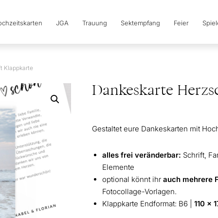
chzeitskarten
JGA
Trauung
Sektempfang
Feier
Spie
t Klappkarte
Dankeskarte Herzsc
Gestaltet eure Dankeskarten mit Hochz
alles frei veränderbar:
Schrift, F
Elemente
optional könnt ihr
auch mehrere 
Fotocollage-Vorlagen.
Klappkarte Endformat: B6 |
110 x 