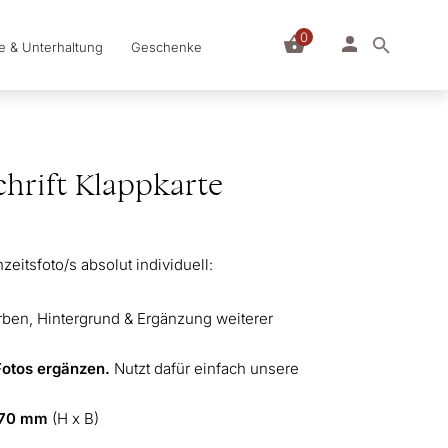
0
le & Unterhaltung
Geschenke
hrift Klappkarte
eitsfoto/s absolut individuell:
arben, Hintergrund & Ergänzung weiterer
Fotos ergänzen.
Nutzt dafür einfach unsere
170 mm
(H x B)