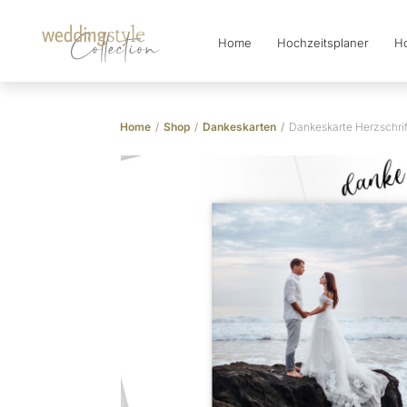
Home
Hochzeitsplaner
Ho
Collection
Home
/
Shop
/
Dankeskarten
/
Dankeskarte Herzschrif