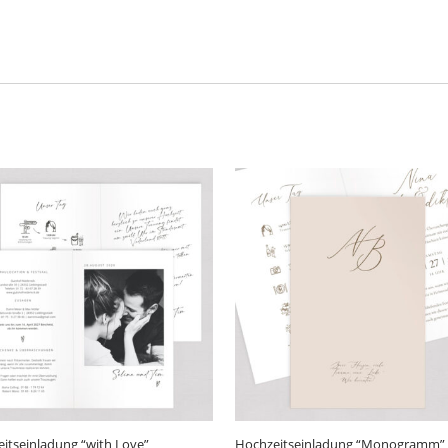
itseinladung “with Love”
Hochzeitseinladung “Monogramm”