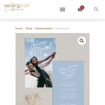
0
Collection
Home
/
Shop
/
Dankeskarten
/
Dankeskarte Siebter Himmel