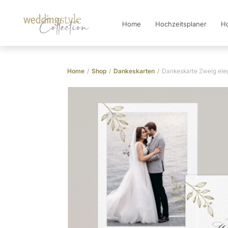
Home
Hochzeitsplaner
Ho
Collection
Home
/
Shop
/
Dankeskarten
/
Dankeskarte Zweig ele