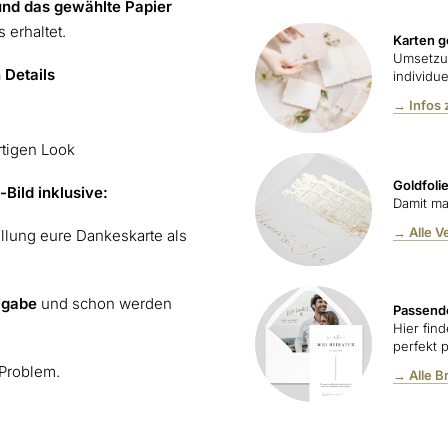
und das gewählte Papier
 erhaltet.
Karten g
Umsetzu
 Details
individue
→ Infos 
rtigen Look
Goldfoli
Bild inklusive:
Damit ma
→ Alle V
ellung eure Dankeskarte als
igabe
und schon werden
Passend
Hier fin
perfekt 
 Problem.
→ Alle B