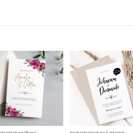
itseinladung “Berry”
Hochzeitseinladung “Lettering”