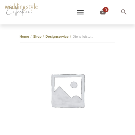
0
Collection
Home
/
Shop
/
Designservice
/
Dienstleistung