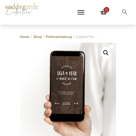
0
Collection
Home
/
Shop
/
Poltereinladung
/
Digitale Polterabend-Einladung “Holz”