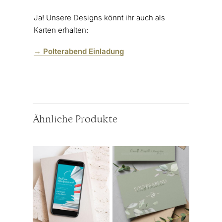
Ja! Unsere Designs könnt ihr auch als
Karten erhalten:
→ Polterabend Einladung
Ähnliche Produkte
Dieses
Produkt
weist
mehrere
Varianten
auf.
Die