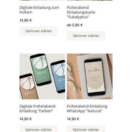
Optionen
können
Digitale Einladung zum
Polterabend
Poltern
Einladungskarte
auf
“Eukalyptus”
der
14,90
€
ab
0,80
€
Produktseite
Optionen wählen
gewählt
Optionen wählen
werden
Digitale Polterabend-
Polterabend-Einladung
Einladung “Farben”
WhatsApp “Natural”
14,90
€
14,90
€
Optionen wählen
Optionen wählen