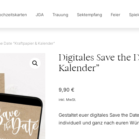
chzeitskarten
JGA
Trauung
Sektempfang
Feier
Spie
he Date “Kraftpapier & Kalender”
Digitales Save the 
Kalender”
9,90
€
inkl. MwSt.
Gestaltet euer digitales Save the Da
individuell und ganz nach euren Wü