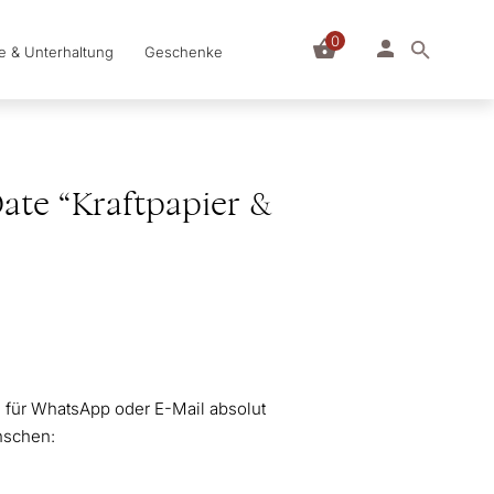
0
le & Unterhaltung
Geschenke
Date “Kraftpapier &
te für WhatsApp oder E-Mail absolut
nschen: