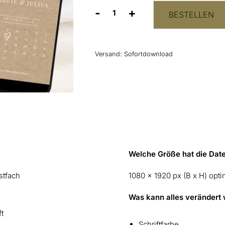
-
+
BESTELLEN
Digitales
Save
the
Date
Versand:
Sofortdownload
"Kraftpapier
&
Kalender"
Menge
Welche Größe hat die Date
stfach
1080 x 1920 px (B x H) opt
Was kann alles verändert
ft
Schriftfarbe